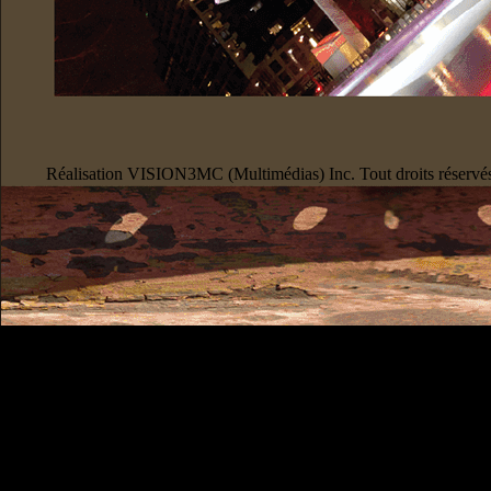
Réalisation VISION3MC (Multimédias) Inc. Tout droits réserv